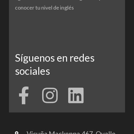
conocer tu nivel de inglés
Síguenos en redes
sociales
F
I
L
a
n
i
c
s
n
Vicuña Mackenna 467, Ovalle