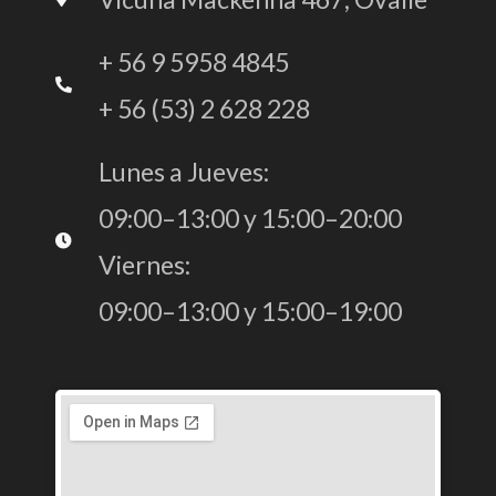
e
t
k
b
a
e
+ 56 9 5958 4845
+ 56 (53) 2 628 228
o
g
d
Lunes a Jueves:
o
r
i
09:00–13:00 y 15:00–20:00
k
a
n
Viernes:
09:00–13:00 y 15:00–19:00
-
m
f